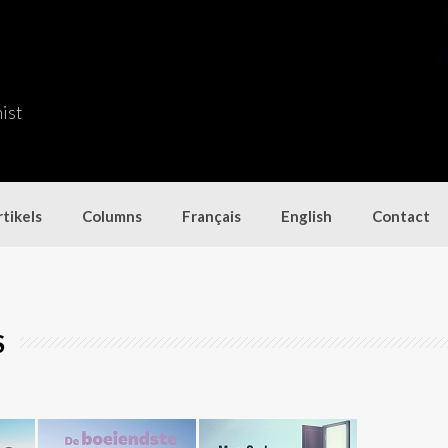
nist
tikels
Columns
Français
English
Contact
S