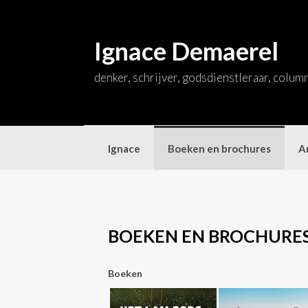
Skip
to
content
Ignace Demaerel
denker, schrijver, godsdienstleraar, colum
Ignace
Boeken en brochures
Ar
BOEKEN EN BROCHURE
Boeken