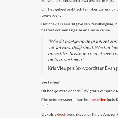
zijn voor elke christen die wil groeien in visie.
Om het geheel praktisch te maken zijn er nog 
toegevoegd.
Het boekje is een uitgave van Pray4belgium, i
bestaat ook een Engelse en Franse versie.
“Wie dit boekje op de plank zet zon
verantwoordelijk-heid. Wie het lees
oprechte christenen niet streven 
niets te vertellen.”
Kris Vleugels (ex-voorzitter Evang
Bestellen?
Dit boekje werd door de EAV gratis verspreid 
Elke geïnteresseerde kan het
bestellen
(prijs 
ons)
Ook als
e-book
beschikbaar bij Kindle Amazon (