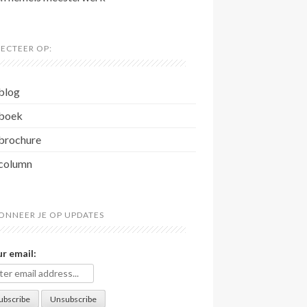
LECTEER OP:
blog
boek
brochure
column
ONNEER JE OP UPDATES
r email: