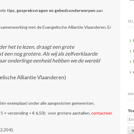
vele
tips, gespreksvragen en gebedsonderwerpen
aan
SE
n samenwerking met de Evangelische Alliantie Vlaanderen. Er
der het te lezen, draagt een grote
t een nog grotere. Als wij als zelfverklaarde
naar onderlinge eenheid hebben we de wereld
elische Alliantie Vlaanderen)
AB
(één exemplaar) onder alle aangesloten gemeenten.
You
€ 5 + verzending = € 6,50); voor grotere aantallen,
contacteer
2,20 €).