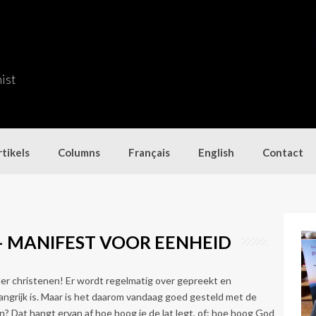
nist
tikels
Columns
Français
English
Contact
– MANIFEST VOOR EENHEID
r christenen! Er wordt regelmatig over gepreekt en
angrijk is. Maar is het daarom vandaag goed gesteld met de
n? Dat hangt ervan af hoe hoog je de lat legt, of: hoe hoog God