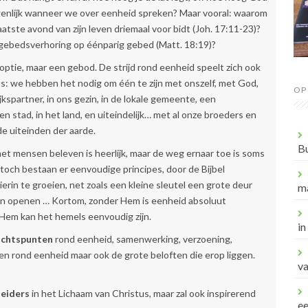
igenlijk wanneer we over eenheid spreken? Maar vooral: waarom
laatste avond van zijn leven driemaal voor bidt (Joh. 17:11-23)?
 gebedsverhoring op éénparig gebed (Matt. 18:19)?
optie, maar een gebod. De strijd rond eenheid speelt zich ook
us: we hebben het nodig om één te zijn met onszelf, met God,
OP
kspartner, in ons gezin, in de lokale gemeente, een
en stad, in het land, en uiteindelijk… met al onze broeders en
de uiteinden der aarde.
B
t mensen beleven is heerlijk, maar de weg ernaar toe is soms
n toch bestaan er eenvoudige principes, door de Bijbel
ierin te groeien, net zoals een kleine sleutel een grote deur
m
kan openen … Kortom, zonder Hem is eenheid absoluut
 Hem kan het hemels eenvoudig zijn.
in
zichtspunten
rond eenheid, samenwerking, verzoening,
gen rond eenheid maar ook de grote beloften die erop liggen.
va
leiders
in het Lichaam van Christus, maar zal ook inspirerend
e