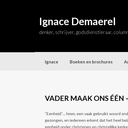
Skip
to
content
Ignace Demaerel
denker, schrijver, godsdienstleraar, colum
Ignace
Boeken en brochures
Ar
VADER MAAK ONS ÉÉN 
“Eenheid”… hmm, een vaak gebruikt woord onde
gezongen, en iedereen erkent dat het heel bel
eenheid onder christenen en christelijke kerke