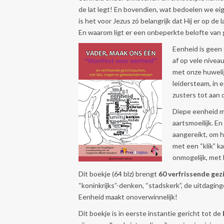
de lat legt! En bovendien, wat bedoelen we e
is het voor Jezus zó belangrijk dat Hij er op de 
En waarom ligt er een onbeperkte belofte van
Eenheid is geen 
af op vele nivea
met onze huwelij
leidersteam, in e
zusters tot aan 
Diepe eenheid me
aartsmoeilijk. E
aangereikt, om h
met een “klik” 
onmogelijk, met
Dit boekje (64 blz) brengt
60 verfrissende ge
“koninkrijks”-denken, “stadskerk”, de uitdagin
Eenheid maakt onoverwinnelijk!
Dit boekje is in eerste instantie gericht tot de