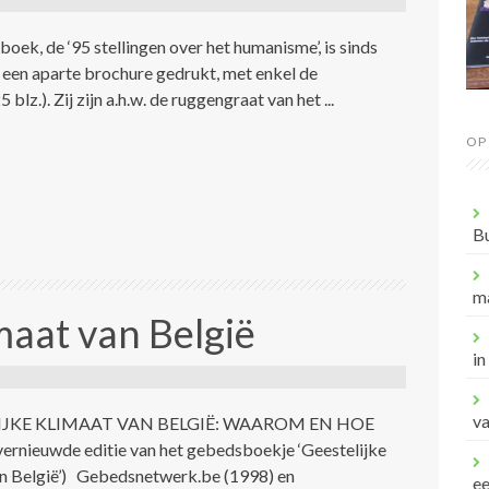
 boek, de ‘95 stellingen over het humanisme’, is sinds
een aparte brochure gedrukt, met enkel de
5 blz.). Zij zijn a.h.w. de ruggengraat van het ...
OP
B
m
imaat van België
in
va
IJKE KLIMAAT VAN BELGIË: WAAROM EN HOE
rnieuwde editie van het gebedsboekje ‘Geestelijke
n België’) Gebedsnetwerk.be (1998) en
e