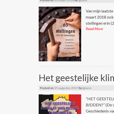
Posted on
30 maart 2018
by
Ignace
Van mijn laatste
maart 2018 ook 
stellingen erin (2
Read More
Het geestelijke kl
Posted on
15 augustus 2017
by
Ignace
“HET GEESTEL
BIDDEN?” (De ve
Geschiedenis va