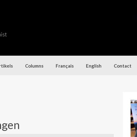
nist
tikels
Columns
Français
English
Contact
ngen