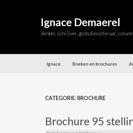
Skip
to
content
Ignace Demaerel
denker, schrijver, godsdienstleraar, colum
Ignace
Boeken en brochures
Ar
CATEGORIE:
BROCHURE
Brochure 95 stelli