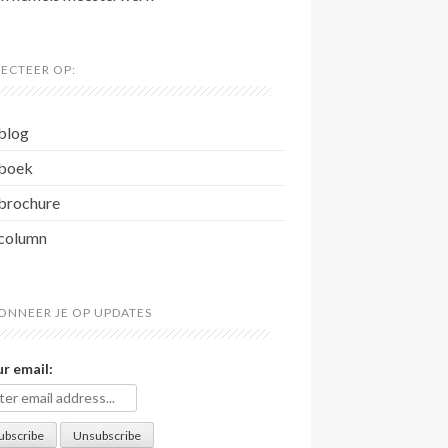
LECTEER OP:
blog
boek
brochure
column
ONNEER JE OP UPDATES
r email: