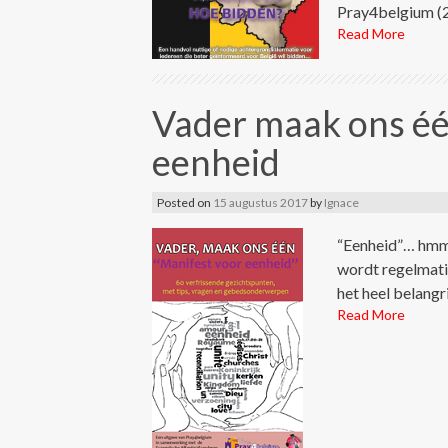
Pray4belgium (2
Read More
Vader maak ons éé
eenheid
Posted on
15 augustus 2017
by
Ignace
“Eenheid”… hmm,
wordt regelmati
het heel belangr
Read More