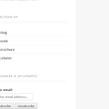
LECTEER OP:
blog
boek
brochure
column
ONNEER JE OP UPDATES
r email: