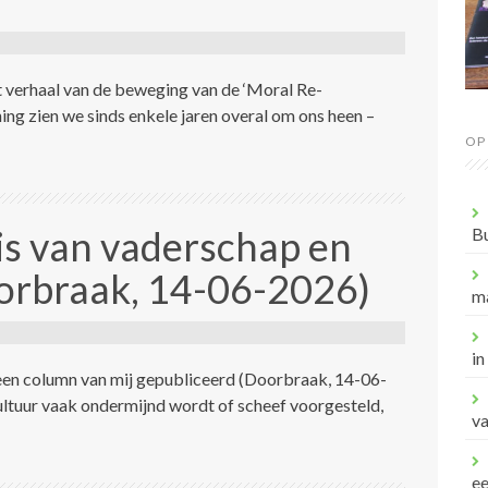
t verhaal van de beweging van de ‘Moral Re-
g zien we sinds enkele jaren overal om ons heen –
OP
sis van vaderschap en
B
orbraak, 14-06-2026)
m
in
– een column van mij gepubliceerd (Doorbraak, 14-06-
ultuur vaak ondermijnd wordt of scheef voorgesteld,
va
e