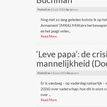
Posted on
22 juli 2026
by
Ignace
Nog niet zo lang geleden botste ik op he
Armament’ (MRA). Militaire herbewapenin
en het jaagt velen...
Read More
‘Leve papa’: de cri
mannelijkheid (Do
Posted on
14 juni 2026
by
Ignace
Er is vandaag – op vaderdag natuurlijk 
2026) over vaderschap: hoe dit in onze c
over ...
Read More