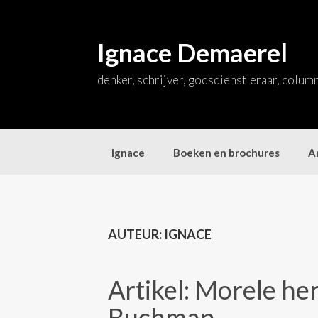
Skip
to
content
Ignace Demaerel
denker, schrijver, godsdienstleraar, colum
Ignace
Boeken en brochures
Ar
AUTEUR:
IGNACE
Artikel: Morele h
Buchman