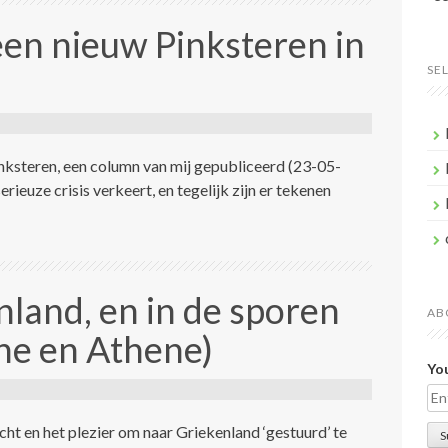
een nieuw Pinksteren in
SE
inksteren, een column van mij gepubliceerd (23-05-
rieuze crisis verkeert, en tegelijk zijn er tekenen
nland, en in de sporen
AB
he en Athene)
You
ht en het plezier om naar Griekenland ‘gestuurd’ te