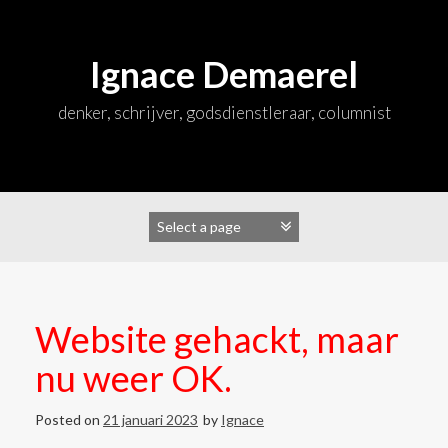
Skip
to
content
Ignace Demaerel
denker, schrijver, godsdienstleraar, columnist
Website gehackt, maar
nu weer OK.
Posted on
21 januari 2023
by
Ignace