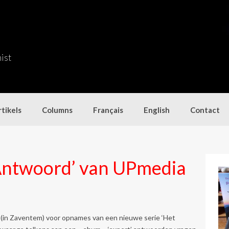
nist
tikels
Columns
Français
English
Contact
Antwoord’ van UPmedia
io (in Zaventem) voor opnames van een nieuwe serie ‘Het