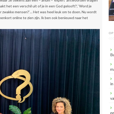
 waar ze telkens aan een – ahum – ‘expert’ antwoorden vragen
kt het een verschil uit of je in een God gelooft?’, ‘Word je
oor zwakke mensen?’… Het was heel leuk om te doen. Nu wordt
enkort online te zien zijn. Ik ben ook benieuwd naar het
OP
B
m
in
va
e