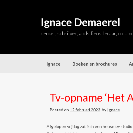
Skip
to
content
Ignace Demaerel
denker, schrijver, godsdienstleraar, colum
Ignace
Boeken en brochures
Ar
Tv-opname ‘Het 
Posted on
12 februari 2023
by
Ignace
Afgelopen vrijdag zat ik in een heuse tv-stud