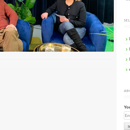
SE
AB
You