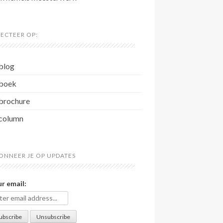
LECTEER OP:
blog
boek
brochure
column
ONNEER JE OP UPDATES
r email: