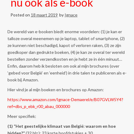
nu ook als e-book
Posted on
18 maart 2019
by
Ignace
De wereld van e-booken biedt enorme voordelen: (1) je kan er
talloze overal meenemen op je laptop, tablet of smartphone, (2)
ze kunnen niet beschadigd, kapot of verloren raken, (3) ze zijn
goedkoper dan gedrukte boeken, (4) je kan ze overal ter wereld
bestellen zonder verzendkosten en je hebt ze in één minuut…
Enfin, daarom heb ik besloten om ook al mijn brochures (over
‘gebed voor België’ en ‘eenheid’) in drie talen te publiceren als e-
book bij Amazon.
Hier vind je al mijn boeken en brochures op Amazon:
https://www.amazon.com/Ignace-Demaerel/e/B07GVLW5Y4?
ref=dbs_p_ebk_r00_abau_000000
Meer specifiek:
(1) “Het geestelijke klimaat van België: waarom en hoe
bidden?”
(32 blz.): 23 korte hoofdstukjes + 30