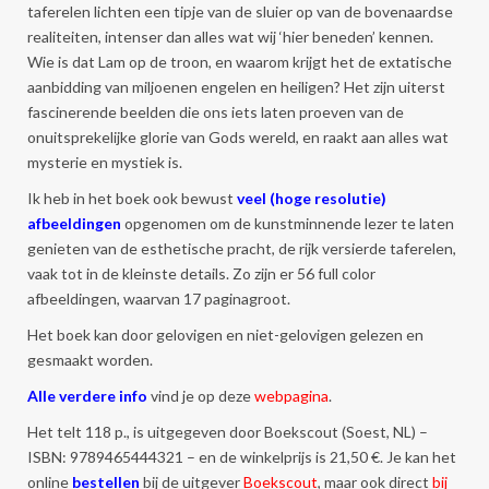
taferelen lichten een tipje van de sluier op van de bovenaardse
realiteiten, intenser dan alles wat wij ‘hier beneden’ kennen.
Wie is dat Lam op de troon, en waarom krijgt het de extatische
aanbidding van miljoenen engelen en heiligen? Het zijn uiterst
fascinerende beelden die ons iets laten proeven van de
onuitsprekelijke glorie van Gods wereld, en raakt aan alles wat
mysterie en mystiek is.
Ik heb in het boek ook bewust
veel (hoge resolutie)
afbeeldingen
opgenomen om de kunstminnende lezer te laten
genieten van de esthetische pracht, de rijk versierde taferelen,
vaak tot in de kleinste details. Zo zijn er 56 full color
afbeeldingen, waarvan 17 paginagroot.
Het boek kan door gelovigen en niet-gelovigen gelezen en
gesmaakt worden.
Alle verdere info
vind je op deze
webpagina
.
Het telt 118 p., is uitgegeven door Boekscout (Soest, NL) –
ISBN: 9789465444321 – en de winkelprijs is 21,50 €. Je kan het
online
bestellen
bij de uitgever
Boekscout
, maar ook direct
bij