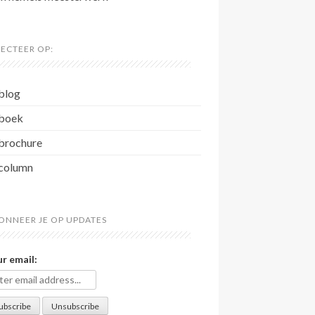
LECTEER OP:
blog
boek
brochure
column
ONNEER JE OP UPDATES
r email: