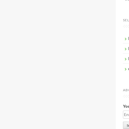
SE
AB
You