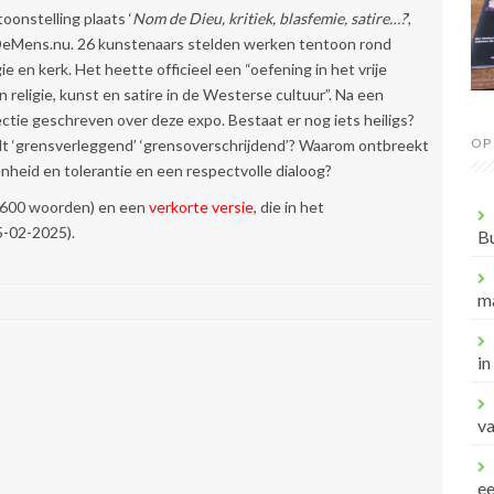
oonstelling plaats ‘
Nom de Dieu, kritiek, blasfemie, satire…?
’,
e DeMens.nu. 26 kunstenaars stelden werken tentoon rond
gie en kerk. Het heette officieel een “oefening in het vrije
n religie, kunst en satire in de Westerse cultuur”. Na een
ectie geschreven over deze expo. Bestaat er nog iets heiligs?
OP
dt ‘grensverleggend’ ‘grensoverschrijdend’? Waarom ontbreekt
nheid en tolerantie en een respectvolle dialoog?
600 woorden) en een
verkorte versie
, die in het
5-02-2025).
B
m
in
va
e