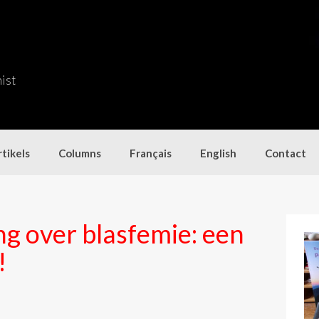
nist
tikels
Columns
Français
English
Contact
ng over blasfemie: een
!