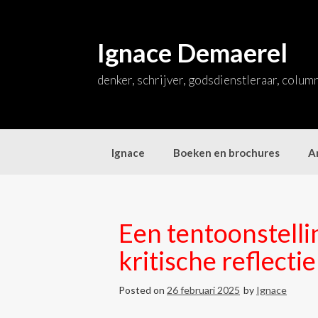
Skip
to
content
Ignace Demaerel
denker, schrijver, godsdienstleraar, colum
Ignace
Boeken en brochures
Ar
Een tentoonstelli
kritische reflectie
Posted on
26 februari 2025
by
Ignace