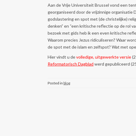
Aan de Vrije Universiteit Brussel vond een tent
georganiseerd door de vrijzinnige organisati
godslastering en spot met (de christelijke) reli
denken” en “een kritische reflectie op de rol va
bezoek met gids heb ik een even kritische refl
Waarom precies Jezus ridiculiseren? Waar wor
de spot met de islam en zelfspot? Wat met ope
Hier vindt u de
volledige, uitgewerkte versie
(2
Reformatorisch Dagblad
werd gepubliceerd (2
Posted in
blog