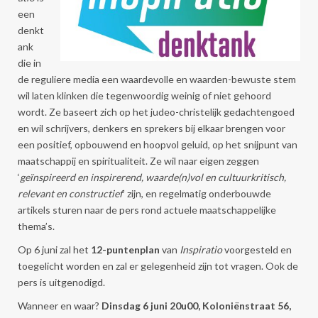
een
denkt
ank
die in
de reguliere media een waardevolle en waarden-bewuste stem
wil laten klinken die tegenwoordig weinig of niet gehoord
wordt. Ze baseert zich op het judeo-christelijk gedachtengoed
en wil schrijvers, denkers en sprekers bij elkaar brengen voor
een positief, opbouwend en hoopvol geluid, op het snijpunt van
maatschappij en spiritualiteit. Ze wil naar eigen zeggen
‘
geïnspireerd en inspirerend, waarde(n)vol en cultuurkritisch,
relevant en constructief
’ zijn, en regelmatig onderbouwde
artikels sturen naar de pers rond actuele maatschappelijke
thema’s.
Op 6 juni zal het
12-puntenplan
van
Inspiratio
voorgesteld en
toegelicht worden en zal er gelegenheid zijn tot vragen. Ook de
pers is uitgenodigd.
Wanneer en waar?
Dinsdag 6 juni 20u00, Koloniënstraat 56,