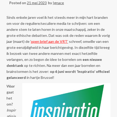
Posted on
21 mei 2023
by
Ignace
Sinds enkele jaren voel ik het steeds meer in mijn hart branden
om voor de reguliere/seculiere media te schrijven: om een
andere stem te laten horen in onze maatschappij, zeker in de
grote ethische debatten. Dat was ook de reden waarom ik vorig
jaar (maart) de ‘
open brief aan de VRT
’
schreef, omwille van een
grote eenzijdigheid in haar berichtgeving. In diezelfde tijd kreeg
ik bezoek van twee andere mannen met exact hetzelfde
verlangen, en zo begon de idee te borrelen om
een nieuwe
denktank
op te richten. Na meer dan een jaar borrelen en
brainstormen is het zover:
op 6 juni wordt ‘Inspiratio’ officieel
gelanceerd
in hartje Brussel!
Waar
gaat
het
om?
Inspir
atio
is