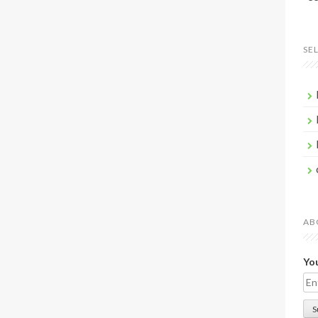
SE
AB
You