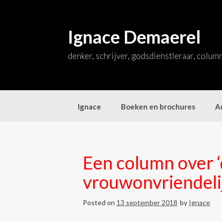
Skip
to
content
Ignace Demaerel
denker, schrijver, godsdienstleraar, colum
Ignace
Boeken en brochures
Ar
Een column over ‘
vrouwonvriendeli
Posted on
13 september 2018
by
Ignace