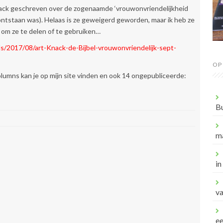
ack geschreven over de zogenaamde ‘vrouwonvriendelijkheid
 ontstaan was). Helaas is ze geweigerd geworden, maar ik heb ze
j om ze te delen of te gebruiken…
s/2017/08/art-Knack-de-Bijbel-vrouwonvriendelijk-sept-
OP
columns kan je op mijn site vinden en ook 14 ongepubliceerde:
B
m
in
va
e