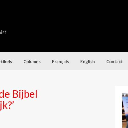
nist
tikels
Columns
Français
English
Contact
de Bijbel
jk?’