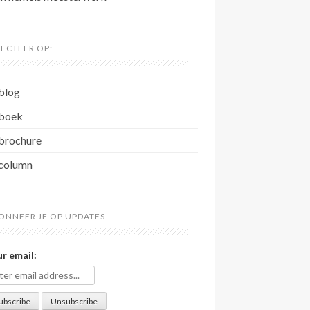
LECTEER OP:
blog
boek
brochure
column
ONNEER JE OP UPDATES
r email: