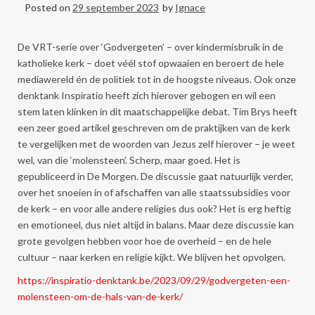
Posted on
29 september 2023
by
Ignace
De VRT-serie over ‘Godvergeten’ – over kindermisbruik in de
katholieke kerk – doet véél stof opwaaien en beroert de hele
mediawereld én de politiek tot in de hoogste niveaus. Ook onze
denktank Inspiratio heeft zich hierover gebogen en wil een
stem laten klinken in dit maatschappelijke debat. Tim Brys heeft
een zeer goed artikel geschreven om de praktijken van de kerk
te vergelijken met de woorden van Jezus zelf hierover – je weet
wel, van die ‘molensteen’. Scherp, maar goed. Het is
gepubliceerd in De Morgen. De discussie gaat natuurlijk verder,
over het snoeien in of afschaffen van alle staatssubsidies voor
de kerk – en voor alle andere religies dus ook? Het is erg heftig
en emotioneel, dus niet altijd in balans. Maar deze discussie kan
grote gevolgen hebben voor hoe de overheid – en de hele
cultuur – naar kerken en religie kijkt. We blijven het opvolgen.
https://inspiratio-denktank.be/2023/09/29/godvergeten-een-
molensteen-om-de-hals-van-de-kerk/