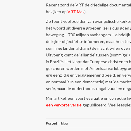
Recent zond de VRT de driedelige documentaire 
bekijken op
VRT Max
).
Ze toont veel beelden van evangelische kerken 
het woord uit diverse groepen: ze is dus goed
beweging – 700 miljoen aanhangers – eindelijk
de kijker objectief te informeren, maar hem te
sommige landen althans) de macht willen over
Uitvoerig komt de ‘alliantie’ tussen (sommige!
in Brazilië. Het klopt dat Europese christenen
geschoren worden met Amerikaanse lobbygroe
erg eenzijdig en veralgemenend beeld, en verwa
en normaal is in een democratie) met ‘de macht w
serie, maar de ondertoon is nogal ‘zuur’ en nega
Mijn artikel, een soort evaluatie en correctie hi
een verkorte versie
gepubliceerd. Veel leesplez
Posted in
blog