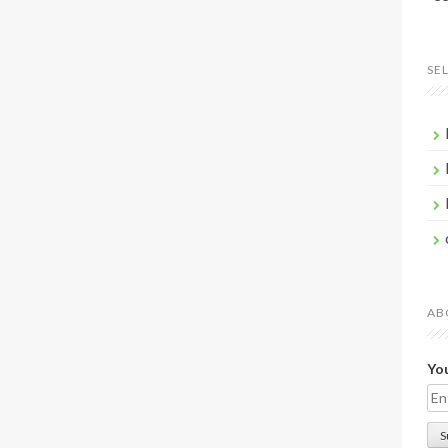
SE
AB
You