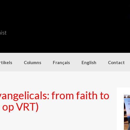
nist
tikels
Columns
Français
English
Contact
vangelicals: from faith to
e op VRT)