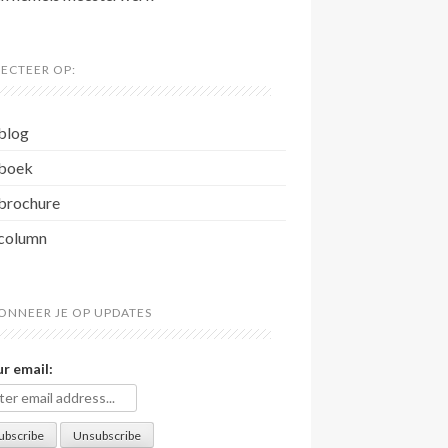
LECTEER OP:
blog
boek
brochure
column
ONNEER JE OP UPDATES
r email: