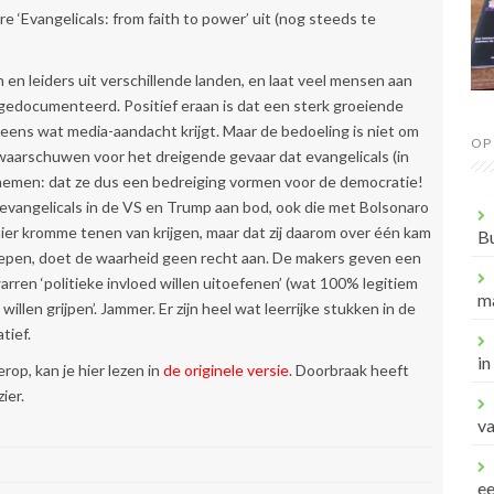
‘Evangelicals: from faith to power’ uit (nog steeds te
en leiders uit verschillende landen, en laat veel mensen aan
 gedocumenteerd. Positief eraan is dat een sterk groeiende
 eens wat media-aandacht krijgt. Maar de bedoeling is niet om
OP
 waarschuwen voor het dreigende gevaar dat evangelicals (in
nemen: dat ze dus een bedreiging vormen voor de democratie!
) evangelicals in de VS en Trump aan bod, ook die met Bolsonaro
 hier kromme tenen van krijgen, maar dat zij daarom over één kam
B
pen, doet de waarheid geen recht aan. De makers geven een
rren ‘politieke invloed willen uitoefenen’ (wat 100% legitiem
m
illen grijpen’. Jammer. Er zijn heel wat leerrijke stukken in de
tief.
in
erop, kan je hier lezen in
de originele versie
. Doorbraak heeft
ier.
va
e