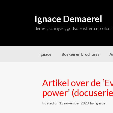
Skip
to
content
Ignace Demaerel
denker, schrijver, godsdienstleraar, colum
Ignace
Boeken en brochures
Ar
Artikel over de ‘E
power’ (docuseri
Posted on
15 november 2023
by
Ignace