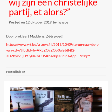
wij zijn een christelijke
partij, et alors?”
Posted on
12 oktober 2019
by
Ignace
Door prof. Bart Maddens. Zéér goed!
https://www.vrt.be/vrtnws/nl/2019/10/09/terug-naar-de-c-
van-cd-v/?fbclid=IwAR3ZOvZOo0wB6tFB2-
XHZhyxvQD9JyNeLvUUSKhao8pX3rLnAAppC7x8qrY
Posted in
blog